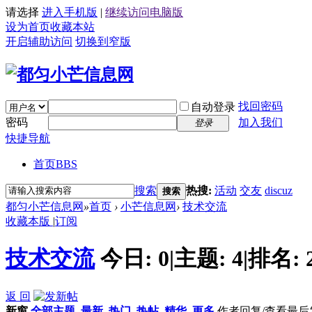
请选择
进入手机版
|
继续访问电脑版
设为首页
收藏本站
开启辅助访问
切换到窄版
找回密码
自动登录
密码
加入我们
登录
快捷导航
首页
BBS
搜索
热搜:
活动
交友
discuz
搜索
都匀小芒信息网
»
首页
›
小芒信息网
›
技术交流
收藏本版
|
订阅
技术交流
今日:
0
|
主题:
4
|
排名:
返 回
新窗
全部主题
最新
热门
热帖
精华
更多
作者
回复/查看
最后