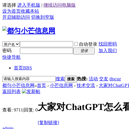
请选择
进入手机版
|
继续访问电脑版
设为首页
收藏本站
开启辅助访问
切换到窄版
找回密码
自动登录
密码
加入我们
登录
快捷导航
首页
BBS
搜索
热搜:
活动
交友
discuz
搜索
都匀小芒信息网
»
首页
›
小芒信息网
›
技术交流
›
大家对ChatG
返回列表
大家对ChatGPT怎么
查看:
9711
|
回复:
0
[复制链接]
admin