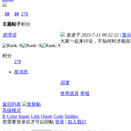
10
10
278
主题
帖子
积分
管理员
发表于 2023-7-11 09:32:22
|
显
大家一起来讨论，不知何时才能在
积分
278
发消息
回复
使用道具
举报
返回列表
高级模式
B
Color
Image
Link
Quote
Code
Smilies
您需要登录后才可以回帖
登录
|
加入我们