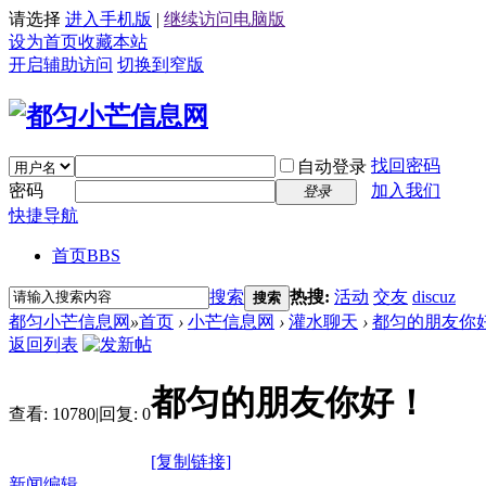
请选择
进入手机版
|
继续访问电脑版
设为首页
收藏本站
开启辅助访问
切换到窄版
找回密码
自动登录
密码
加入我们
登录
快捷导航
首页
BBS
搜索
热搜:
活动
交友
discuz
搜索
都匀小芒信息网
»
首页
›
小芒信息网
›
灌水聊天
›
都匀的朋友你
返回列表
都匀的朋友你好！
查看:
10780
|
回复:
0
[复制链接]
新闻编辑