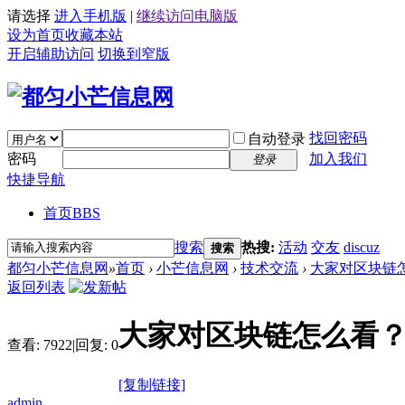
请选择
进入手机版
|
继续访问电脑版
设为首页
收藏本站
开启辅助访问
切换到窄版
找回密码
自动登录
密码
加入我们
登录
快捷导航
首页
BBS
搜索
热搜:
活动
交友
discuz
搜索
都匀小芒信息网
»
首页
›
小芒信息网
›
技术交流
›
大家对区块链
返回列表
大家对区块链怎么看
查看:
7922
|
回复:
0
[复制链接]
admin