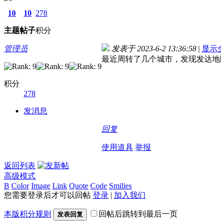
10
10
278
主题
帖子
积分
管理员
发表于 2023-6-2 13:36:58
|
显示
最近周转了几个城市，发现发达地
积分
278
发消息
回复
使用道具
举报
返回列表
高级模式
B
Color
Image
Link
Quote
Code
Smilies
您需要登录后才可以回帖
登录
|
加入我们
本版积分规则
回帖后跳转到最后一页
发表回复