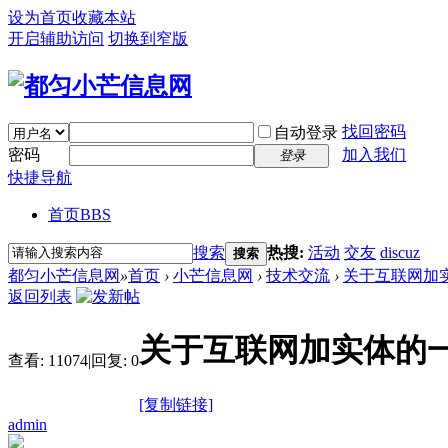
设为首页
收藏本站
开启辅助访问
切换到窄版
找回密码
自动登录
密码
加入我们
登录
快捷导航
首页
BBS
搜索
热搜:
活动
交友
discuz
搜索
都匀小芒信息网
»
首页
›
小芒信息网
›
技术交流
›
关于互联网加
返回列表
关于互联网加实体的
查看:
11074
|
回复:
0
[复制链接]
admin