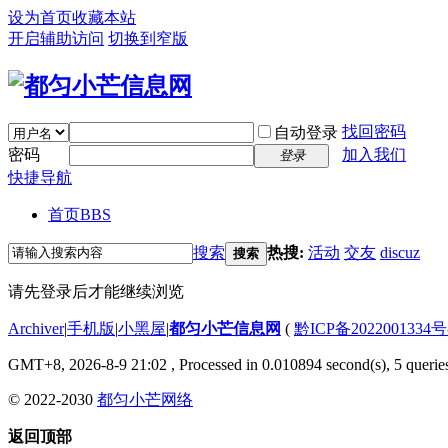
设为首页
收藏本站
开启辅助访问
切换到窄版
找回密码
自动登录
密码
加入我们
登录
快捷导航
首页
BBS
搜索
热搜:
活动
交友
discuz
搜索
请先登录后才能继续浏览
Archiver
|
手机版
|
小黑屋
|
都匀小芒信息网
(
黔ICP备2022001334号
GMT+8, 2026-8-9 21:02
, Processed in 0.010894 second(s), 5 queries
© 2022-2030
都匀小芒网络
返回顶部