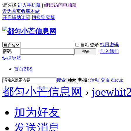
请选择
进入手机版
|
继续访问电脑版
设为首页
收藏本站
开启辅助访问
切换到窄版
找回密码
自动登录
密码
加入我们
登录
快捷导航
首页
BBS
搜索
热搜:
活动
交友
discuz
搜索
都匀小芒信息网
›
joewhit
加为好友
发送消息