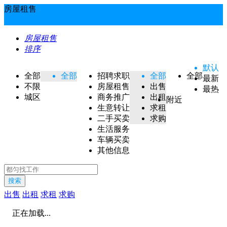
房屋租售
房屋租售
排序
默认
全部
全部
招聘求职
全部
全部
最新
不限
房屋租售
出售
最热
城区
商务推广
出租
附近
生意转让
求租
二手买卖
求购
生活服务
车辆买卖
其他信息
搜索
出售
出租
求租
求购
正在加载...