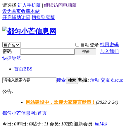
请选择
进入手机版
|
继续访问电脑版
设为首页
收藏本站
开启辅助访问
切换到窄版
找回密码
自动登录
密码
加入我们
登录
快捷导航
首页
BBS
搜索
热搜:
活动
交友
discuz
搜索
公告:
网站建设中，欢迎大家建言献策！
(2022-2-24)
都匀小芒信息网
»
首页
今日:
0
|
昨日:
0
|
帖子:
11
|
会员:
102
|
欢迎新会员:
jmMek