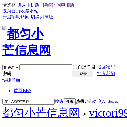
请选择
进入手机版
|
继续访问电脑版
设为首页
收藏本站
开启辅助访问
切换到窄版
找回密码
自动登录
密码
加入我们
登录
快捷导航
首页
BBS
搜索
热搜:
活动
交友
discuz
搜索
都匀小芒信息网
›
victori9