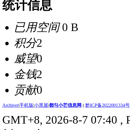
统计信息
已用空间
0 B
积分
2
威望
0
金钱
2
贡献
0
Archiver
|
手机版
|
小黑屋
|
都匀小芒信息网
(
黔ICP备2022001334号
GMT+8, 2026-8-7 07:40
, 